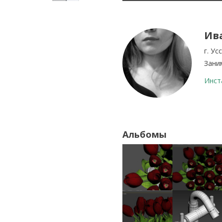
Ив
г. Ус
Зани
Инста
Альбомы