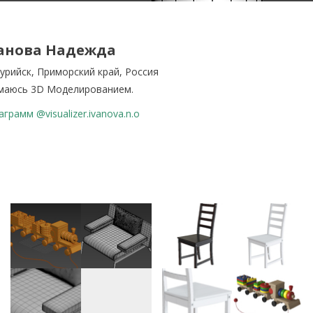
анова Надежда
сурийск, Приморский край, Россия
маюсь 3D Моделированием.
грамм @visualizer.ivanova.n.o